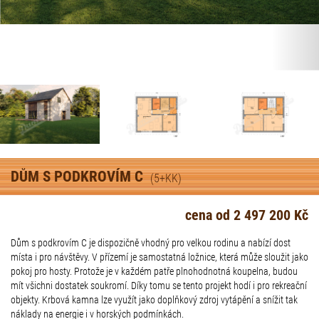
DŮM S PODKROVÍM C
(5+KK)
cena od 2 497 200 Kč
Dům s podkrovím C je dispozičně vhodný pro velkou rodinu a nabízí dost
místa i pro návštěvy. V přízemí je samostatná ložnice, která může sloužit jako
pokoj pro hosty. Protože je v každém patře plnohodnotná koupelna, budou
mít všichni dostatek soukromí. Díky tomu se tento projekt hodí i pro rekreační
objekty. Krbová kamna lze využít jako doplňkový zdroj vytápění a snížit tak
náklady na energie i v horských podmínkách.