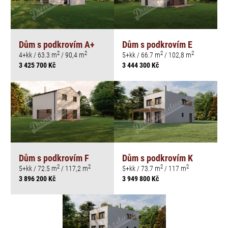
Dům s podkrovím A+
Dům s podkrovím E
2
2
2
2
4+kk / 63.3 m
/ 90,4 m
5+kk / 66.7 m
/ 102,8 m
3 425 700 Kč
3 444 300 Kč
Dům s podkrovím F
Dům s podkrovím K
2
2
2
2
5+kk / 72.5 m
/ 117,2 m
5+kk / 73.7 m
/ 117 m
3 896 200 Kč
3 949 800 Kč