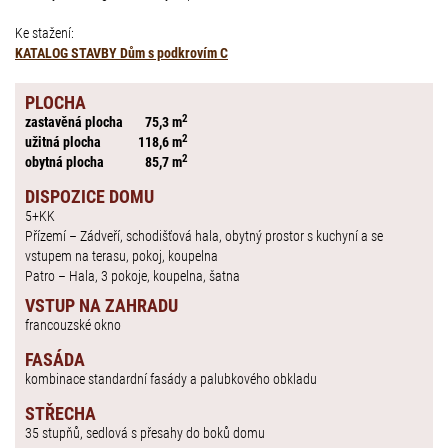
Ke stažení:
KATALOG STAVBY Dům s podkrovím C
PLOCHA
2
zastavěná plocha
75,3 m
2
užitná plocha
118,6 m
2
obytná plocha
85,7 m
DISPOZICE DOMU
5+KK
Přízemí – Zádveří, schodišťová hala, obytný prostor s kuchyní a se
vstupem na terasu, pokoj, koupelna
Patro – Hala, 3 pokoje, koupelna, šatna
VSTUP NA ZAHRADU
francouzské okno
FASÁDA
kombinace standardní fasády a palubkového obkladu
STŘECHA
35 stupňů, sedlová s přesahy do boků domu