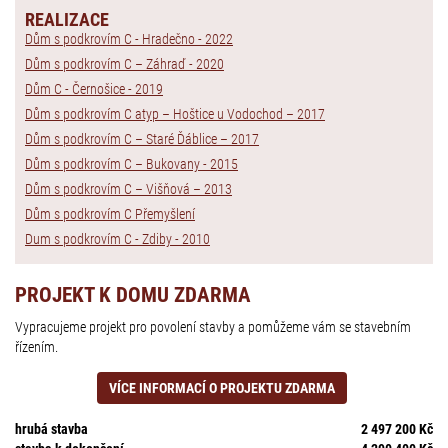
REALIZACE
Dům s podkrovím C - Hradečno - 2022
Dům s podkrovím C – Záhraď - 2020
Dům C - Černošice - 2019
Dům s podkrovím C atyp – Hoštice u Vodochod – 2017
Dům s podkrovím C – Staré Ďáblice – 2017
Dům s podkrovím C – Bukovany - 2015
Dům s podkrovím C – Višňová – 2013
Dům s podkrovím C Přemyšlení
Dum s podkrovím C - Zdiby - 2010
PROJEKT K DOMU ZDARMA
Vypracujeme projekt pro povolení stavby a pomůžeme vám se stavebním
řízením.
VÍCE INFORMACÍ O PROJEKTU ZDARMA
hrubá stavba
2 497 200 Kč