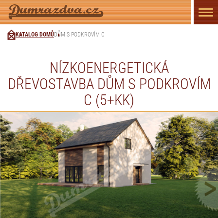
Přep
navi
KATALOG DOMŮ
DŮM S PODKROVÍM C
NÍZKOENERGETICKÁ
DŘEVOSTAVBA DŮM S PODKROVÍM
C (5+KK)