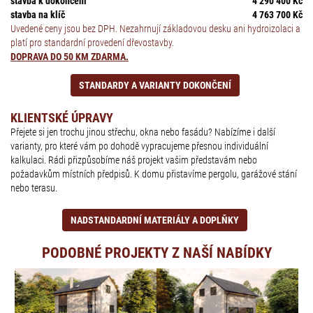
stavba k dokončení
4 290 400 Kč
stavba na klíč
4 763 700 Kč
Uvedené ceny jsou bez DPH. Nezahrnují základovou desku ani hydroizolaci a
platí pro standardní provedení dřevostavby.
DOPRAVA DO 50 KM ZDARMA.
STANDARDY A VARIANTY DOKONČENÍ
KLIENTSKÉ ÚPRAVY
Přejete si jen trochu jinou střechu, okna nebo fasádu? Nabízíme i další
varianty, pro které vám po dohodě vypracujeme přesnou individuální
kalkulaci. Rádi přizpůsobíme náš projekt vašim představám nebo
požadavkům místních předpisů. K domu přistavíme pergolu, garážové stání
nebo terasu.
NADSTANDARDNÍ MATERIÁLY A DOPLŇKY
PODOBNÉ PROJEKTY Z NAŠÍ NABÍDKY