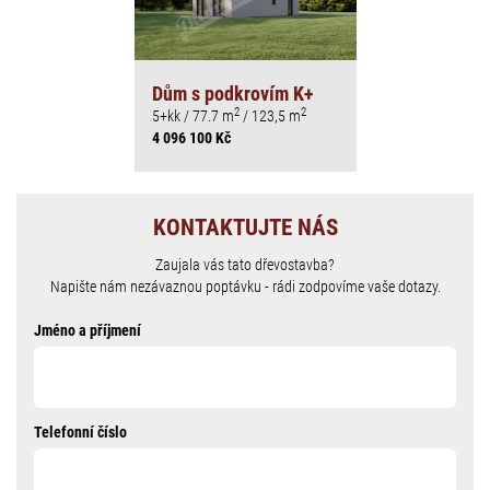
Dům s podkrovím K+
2
2
5+kk / 77.7 m
/ 123,5 m
4 096 100 Kč
KONTAKTUJTE NÁS
Zaujala vás tato dřevostavba?
Napište nám nezávaznou poptávku - rádi zodpovíme vaše dotazy.
Jméno a příjmení
Telefonní číslo