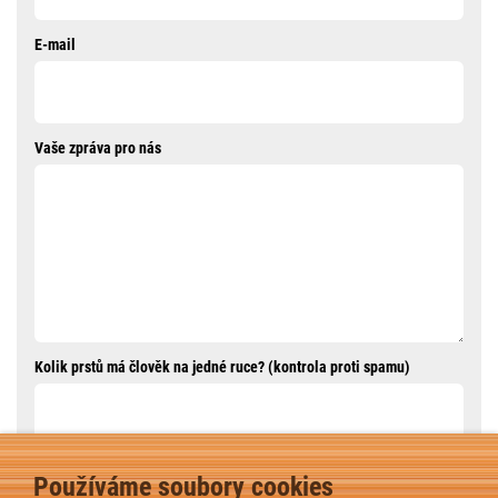
E-mail
Vaše zpráva pro nás
Kolik prstů má člověk na jedné ruce? (kontrola proti spamu)
Používáme soubory cookies
ODESLAT ZPRÁVU