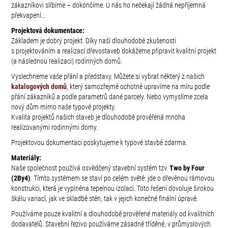
zákazníkovi slíbíme – dokončíme. U nás ho nečekají žádná nepříjemná
překvapení…
Projektová dokumentace:
Základem je dobrý projekt. Díky naší dlouhodobé zkušenosti
s projektováním a realizací dřevostaveb dokážeme připravit kvalitní projekt
(a následnou realizaci) rodinných domů.
Vyslechneme vaše přání a představy. Můžete si vybrat některý z našich
katalogových domů
, který samozřejmě ochotně upravíme na míru podle
přání zákazníků a podle parametrů dané parcely. Nebo vymyslíme zcela
nový dům mimo naše typové projekty.
Kvalita projektů našich staveb je dlouhodobě prověřená mnoha
realizovanými rodinnými domy.
Projektovou dokumentaci poskytujeme k typové stavbě zdarma.
Materiály:
Naše společnost používá osvědčený stavební systém tzv.
Two by Four
(2By4)
. Tímto systémem se staví po celém světě: jde o dřevěnou rámovou
konstrukci, která je vyplněna tepelnou izolací. Toto řešení dovoluje širokou
škálu variací, jak ve skladbě stěn, tak v jejich konečné finální úpravě.
Používáme pouze kvalitní a dlouhodobě prověřené materiály od kvalitních
dodavatelů. Stavební řezivo používáme zásadně tříděné, v průmyslových