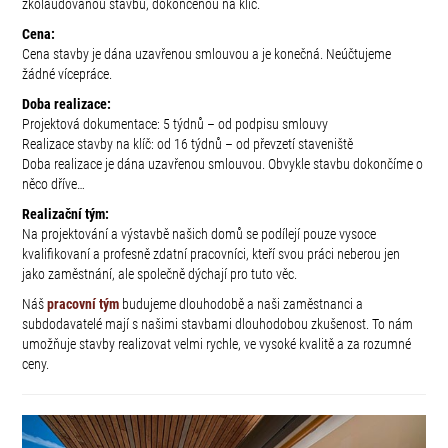
zkolaudovanou stavbu, dokončenou na klíč.
Cena:
Cena stavby je dána uzavřenou smlouvou a je konečná. Neúčtujeme
žádné vícepráce.
Doba realizace:
Projektová dokumentace: 5 týdnů – od podpisu smlouvy
Realizace stavby na klíč: od 16 týdnů – od převzetí staveniště
Doba realizace je dána uzavřenou smlouvou. Obvykle stavbu dokončíme o
něco dříve…
Realizační tým:
Na projektování a výstavbě našich domů se podílejí pouze vysoce
kvalifikovaní a profesně zdatní pracovníci, kteří svou práci neberou jen
jako zaměstnání, ale společně dýchají pro tuto věc.
Náš
pracovní tým
budujeme dlouhodobě a naši zaměstnanci a
subdodavatelé mají s našimi stavbami dlouhodobou zkušenost. To nám
umožňuje stavby realizovat velmi rychle, ve vysoké kvalitě a za rozumné
ceny.