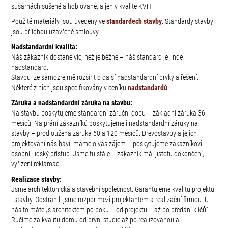
sušárnách sušené a hoblované, a jen v kvalitě KVH.
Použité materiály jsou uvedeny ve
standardech stavby
. Standardy stavby
jsou přílohou uzavřené smlouvy.
Nadstandardní kvalita:
Náš zákazník dostane víc, než je běžné – náš standard je jinde
nadstandard.
Stavbu lze samozřejmě rozšířit o další nadstandardní prvky a řešení.
Některé z nich jsou specifikovány v ceníku
nadstandardů
.
Záruka a nadstandardní záruka na stavbu:
Na stavbu poskytujeme standardní záruční dobu – základní záruka 36
měsíců. Na přání zákazníků poskytujeme i nadstandardní záruky na
stavby – prodloužená záruka 60 a 120 měsíců. Dřevostavby a jejich
projektování nás baví, máme o vás zájem – poskytujeme zákazníkovi
osobní, lidský přístup. Jsme tu stále – zákazník má jistotu dokončení,
vyřízení reklamací.
Realizace stavby:
Jsme architektonická a stavební společnost. Garantujeme kvalitu projektu
i stavby. Odstranili jsme rozpor mezi projektantem a realizační firmou. U
nás to máte „s architektem po boku – od projektu – až po předání klíčů“.
Ručíme za kvalitu domu od první studie až po realizovanou a