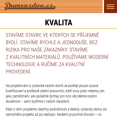
Přep
navi
KVALITA
STAVÍME STAVBY, VE KTERÝCH SE PŘÍJEMNĚ
BYDLÍ. STAVÍME RYCHLE A JEDNODUŠE, BEZ
RIZIKA PRO NAŠE ZÁKAZNÍKY. STAVÍME
Z KVALITNÍCH MATERIÁLŮ. POUŽÍVÁME MODERNÍ
TECHNOLOGIE A RUČÍME ZA KVALITNÍ
PROVEDENÍ.
Na projektování a výstavbě našich domů se podílejí pouze vysoce
kvalifikovaní a profesně zdatní pracovníci, kteří svou práci neberou jen
jako zaměstnání, ale společně dýchají pro tuto věc.Máme osobní
zkušenost – sami bydlíme v našich stavbách.
Rádi s vámi projdeme všechny podrobnosti a detaily výstavby domu od
samotného projektu až po realizaci. Moderní je poctivé chování – co