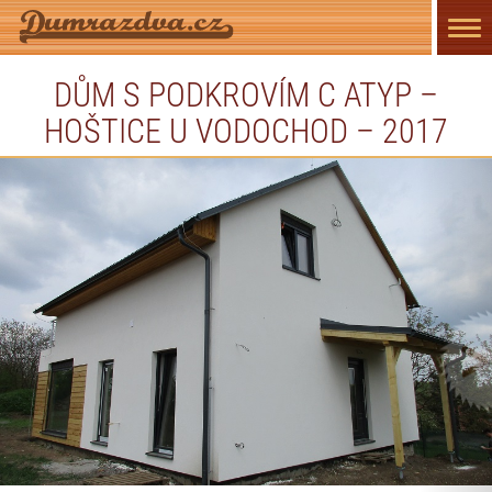
Přep
navi
DŮM S PODKROVÍM C ATYP –
HOŠTICE U VODOCHOD – 2017