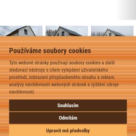
Používáme soubory cookies
Tyto webové stránky používají soubory cookies a další
Dům s podkrovím C atyp – Hoštice u Vodochod – 2017
2
sledovací nástroje s cílem vylepšení uživatelského
Dispozice domu je 5+kk na zastavěné ploše 87,5
m
prostředí, zobrazení přizpůsobeného obsahu a reklam,
analýzy návštěvnosti webových stránek a zjištění zdroje
zpět
návštěvnosti.
Souhlasím
Odmítám
Upravit mé předvolby