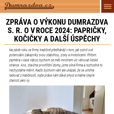
Přep
navi
ZPRÁVA O VÝKONU DUMRAZDVA
S. R. O V ROCE 2024: PAPRIČKY,
KOČIČKY A DALŠÍ ÚSPĚCHY
Na závěr roku se firmy tradičně předhánějí v tom, jak oslnit své
potenciální zákazníky svou stabilitou, zisky a investicemi. Přitom
zejména v čase Vánoc bychom se měli mnohem víc věnovat lidské
stránce. Ano, stavíme prvotřídní domy, jsme silná firma a rozhodně to
nechystáme měnit. Radši bychom vám ale ukázali, že se umíme
radovat z maličkostí, naše práce nám dává smysl a máme stejné
starosti jako vy.