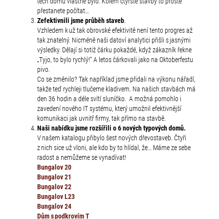
těch domů vlastně bylo. Kolem čtyřsté stavby to prostě
přestanete počítat…
Zefektivnili jsme průběh staveb
.
Vzhledem k už tak obrovské efektivitě není tento progres až
tak znatelný. Nicméně naši datoví analytici přišli s jasnými
výsledky. Dělají si totiž čárku pokaždé, když zákazník řekne
„Tyjo, to bylo rychlý!“ A letos čárkovali jako na Oktoberfestu
pivo.
Co se změnilo? Tak například jsme přidali na výkonu nářadí,
takže teď rychleji tlučeme kladivem. Na našich stavbách má
den 36 hodin a déle svítí sluníčko. A možná pomohlo i
zavedení nového IT systému, který umožnil efektivnější
komunikaci jak uvnitř firmy, tak přímo na stavbě.
Naši nabídku jsme rozšířili o 6 nových typových domů.
V našem katalogu přibylo šest nových dřevostaveb. Čtyři
z nich sice už vloni, ale kdo by to hlídal, že… Máme ze sebe
radost a nemůžeme se vynadívat!
Bungalov 20
Bungalov 21
Bungalov 22
Bungalov L23
Bungalov 24
Dům s podkrovím T