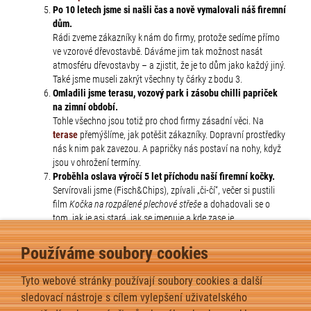
Po 10 letech jsme si našli čas a nově vymalovali náš firemní
dům.
Rádi zveme zákazníky k nám do firmy, protože sedíme přímo
ve vzorové dřevostavbě. Dáváme jim tak možnost nasát
atmosféru dřevostavby – a zjistit, že je to dům jako každý jiný.
Také jsme museli zakrýt všechny ty čárky z bodu 3.
Omladili jsme terasu, vozový park i zásobu chilli papriček
na zimní období.
Tohle všechno jsou totiž pro chod firmy zásadní věci. Na
terase
přemýšlíme, jak potěšit zákazníky. Dopravní prostředky
nás k nim pak zavezou. A papričky nás postaví na nohy, když
jsou v ohrožení termíny.
Proběhla oslava výročí 5 let příchodu naší firemní kočky.
Servírovali jsme (Fisch&Chips), zpívali „či-čí“, večer si pustili
film
Kočka na rozpálené plechové střeše
a dohadovali se o
tom, jak je asi stará, jak se jmenuje a kde zase je.
MOHLO BY VÁS TAKÉ
Používáme soubory cookies
ZAJÍMAT:
Tyto webové stránky používají soubory cookies a další
sledovací nástroje s cílem vylepšení uživatelského
Zdroj tepla pro vaši dřevostavbu