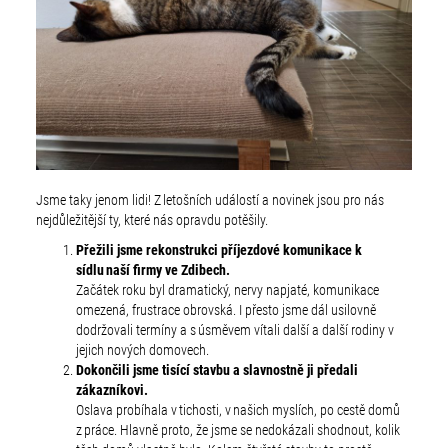
Jsme taky jenom lidi! Z letošních událostí a novinek jsou pro nás
nejdůležitější ty, které nás opravdu potěšily.
Přežili jsme rekonstrukci příjezdové komunikace k
sídlu naší firmy ve Zdibech.
Začátek roku byl dramatický, nervy napjaté, komunikace
omezená, frustrace obrovská. I přesto jsme dál usilovně
dodržovali termíny a s úsměvem vítali další a další rodiny v
jejich nových domovech.
Dokončili jsme tisící stavbu a slavnostně ji předali
zákazníkovi.
Oslava probíhala v tichosti, v našich myslích, po cestě domů
z práce. Hlavně proto, že jsme se nedokázali shodnout, kolik