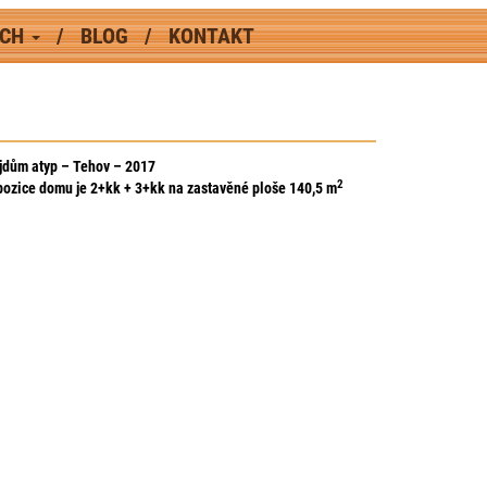
ÁCH
BLOG
KONTAKT
jdům atyp – Tehov – 2017
2
pozice domu je 2+kk + 3+kk na zastavěné ploše 140,5
m