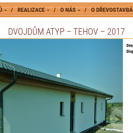
MŮ
REALIZACE
O NÁS
O DŘEVOSTAVB
DVOJDŮM ATYP – TEHOV – 2017
Dvo
Dis