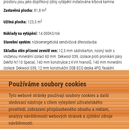
prostoru jsou jako doplňkový zdroj vytápění instalována krbová kamna.
2
Zastavěná plocha:
81,8 m
2
Užitná plocha:
123,5 m
Náklady na vytápění:
14 000Kč/rok
Stavební systém:
nízkoenergetická sendvičová dřevostavba
Skladba stěn přízemí zevnitř ven:
12,5 mm sádrokarton, nosný rastr s
vloženou minerální izolací 60 mm Dekwool 039, izolace proti pronikání páry
Dekfol N110 Special, 140 mm konstrukce z KVH hranolů, 140 mm minerální
izolace Dekwool 039, 12 mm konstrukční OSB ECO deska 4PD, fasádní
zateplovací systém 70F 50mm, akrylátová omítka Weber 1,5 mm (U =
2
0,185Wm
.K),nad a pod okny obklad Palubky Klasik nátěr Remmers
Používáme soubory cookies
Střešní plášť:
krokvová sestava, provětrávaná střecha, krytina Maxidek,
tepelná izolace podhled 240 mm Dekwool 039
Tyto webové stránky používají soubory cookies a další
2
sledovací nástroje s cílem vylepšení uživatelského
Okna:
Plastová pětikomorová,. Izolační dvojsklo U=1,1W/m
.K
prostředí, zobrazení přizpůsobeného obsahu a reklam,
analýzy návštěvnosti webových stránek a zjištění zdroje
zpět
návštěvnosti.