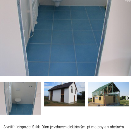
S vnitřní dispozicí 5+kk. Dům je vybaven elektrickými přímotopy a v obytném