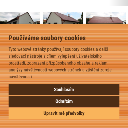
Používáme soubory cookies
Bungalov 8 – Vimperk – 2022
Tyto webové stránky používají soubory cookies a další
2
Dispozice domu je 4kk na zastavěné ploše 97,6
m
.
sledovací nástroje s cílem vylepšení uživatelského
prostředí, zobrazení přizpůsobeného obsahu a reklam,
analýzy návštěvnosti webových stránek a zjištění zdroje
zpět
návštěvnosti.
Souhlasím
Odmítám
Upravit mé předvolby
Upravit nastavení cookies