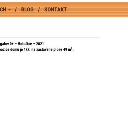
ÁCH
BLOG
KONTAKT
galov 0+ – Holušice – 2021
2
pozice domu je 1kk na zastavěné ploše 49
m
.