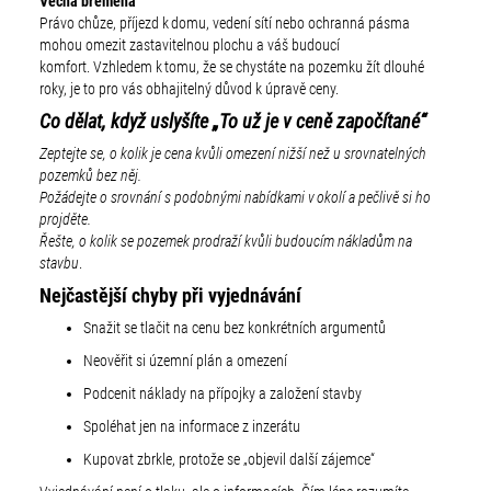
Věcná břemena
Právo chůze, příjezd k domu, vedení sítí nebo ochranná pásma
mohou omezit zastavitelnou plochu a váš budoucí
komfort. Vzhledem k tomu, že se chystáte na pozemku žít dlouhé
roky, je to pro vás obhajitelný důvod k úpravě ceny.
Co dělat, když uslyšíte „To už je v ceně započítané“
Zeptejte se, o kolik je cena kvůli omezení nižší než u srovnatelných
pozemků bez něj.
Požádejte o srovnání s podobnými nabídkami v okolí a pečlivě si ho
projděte.
Řešte, o kolik se pozemek prodraží kvůli budoucím nákladům na
stavbu
.
Nejčastější chyby při vyjednávání
Snažit se tlačit na cenu bez konkrétních argumentů
Neověřit si územní plán a omezení
Podcenit náklady na přípojky a založení stavby
Spoléhat jen na informace z inzerátu
Kupovat zbrkle, protože se „objevil další zájemce“