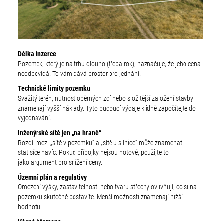
Délka inzerce
Pozemek, který je na trhu dlouho (třeba rok), naznačuje, že jeho cena
neodpovídá. To vám dává prostor pro jednání.
Technické limity pozemku
Svažitý terén, nutnost opěrných zdí nebo složitější založení stavby
znamenají vyšší náklady. Tyto budoucí výdaje klidně započítejte do
vyjednávání.
Inženýrské sítě jen „na hraně“
Rozdíl mezi „sítě v pozemku“ a „sítě u silnice“ může znamenat
statisíce navíc. Pokud přípojky nejsou hotové, použijte to
jako argument pro snížení ceny.
Územní plán a regulativy
Omezení výšky, zastavitelnosti nebo tvaru střechy ovlivňují, co si na
pozemku skutečně postavíte. Menší možnosti znamenají nižší
hodnotu.