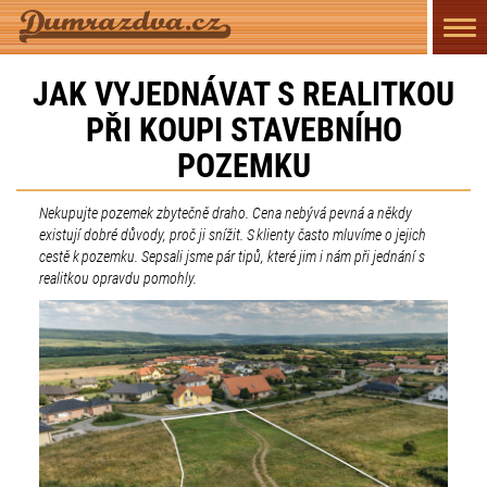
Přep
navi
JAK VYJEDNÁVAT S REALITKOU
PŘI KOUPI STAVEBNÍHO
POZEMKU
Nekupujte pozemek zbytečně draho. Cena nebývá pevná a někdy
existují dobré důvody, proč ji snížit. S klienty často mluvíme o jejich
cestě k pozemku. Sepsali jsme pár tipů, které jim i nám při jednání s
realitkou opravdu pomohly.