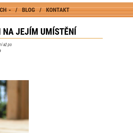
ÁCH
BLOG
KONTAKT
 NA JEJÍM UMÍSTĚNÍ
ní až po
a
a