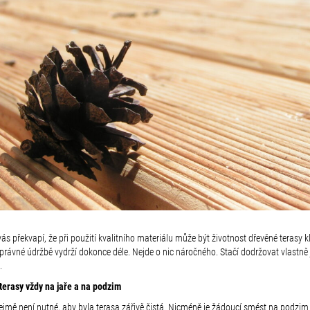
s překvapí, že při použití kvalitního materiálu může být životnost dřevěné terasy k
 správné údržbě vydrží dokonce déle. Nejde o nic náročného. Stačí dodržovat vlastně
.
 terasy vždy na jaře a na podzim
jmě není nutné, aby byla terasa zářivě čistá. Nicméně je žádoucí smést na podzim