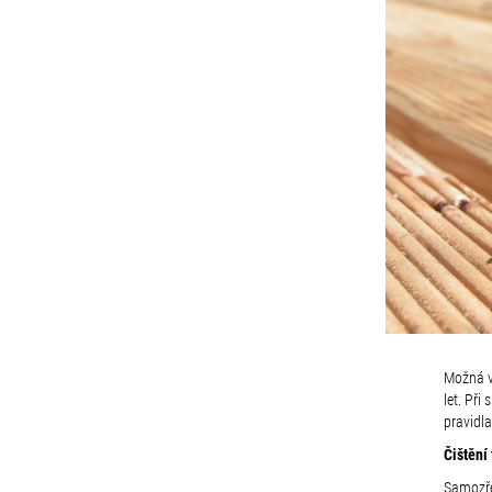
Možná vá
let. Při
pravidla
Čištění
Samozře