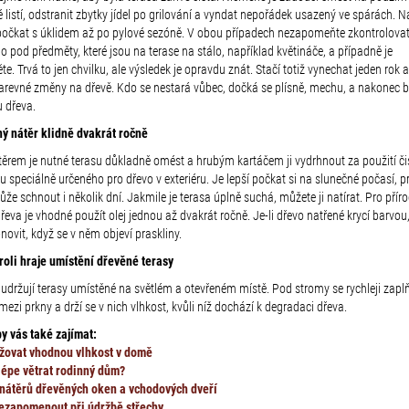
listí, odstranit zbytky jídel po grilování a vyndat nepořádek usazený ve spárách. Na
 počkat s úklidem až po pylové sezóně. V obou případech nezapomeňte zkontrolovat, 
o pod předměty, které jsou na terase na stálo, například květináče, a případně je
te. Trvá to jen chvilku, ale výsledek je opravdu znát. Stačí totiž vynechat jeden rok 
barevné změny na dřevě. Kdo se nestará vůbec, dočká se plísně, mechu, a nakonec 
u dřeva.
ý nátěr klidně dvakrát ročně
těrem je nutné terasu důkladně omést a hrubým kartáčem ji vydrhnout za použití či
u speciálně určeného pro dřevo v exteriéru. Je lepší počkat si na slunečné počasí, p
že schnout i několik dní. Jakmile je terasa úplně suchá, můžete ji natírat. Pro přír
řeva je vhodné použít olej jednou až dvakrát ročně. Je-li dřevo natřené krycí barvou,
novit, když se v něm objeví praskliny.
roli hraje umístění dřevěné terasy
udržují terasy umístěné na světlém a otevřeném místě. Pod stromy se rychleji zaplň
ezi prkny a drží se v nich vlhkost, kvůli níž dochází k degradaci dřeva.
y vás také zajímat:
žovat vhodnou vlhkost v domě
lépe větrat rodinný dům?
nátěrů dřevěných oken a vchodových dveří
ezapomenout při údržbě střechy