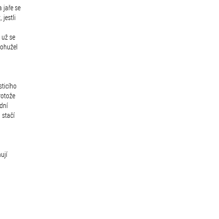
 jaře se
jestli
a už se
bohužel
sticího
rotože
odní
 stačí
ují