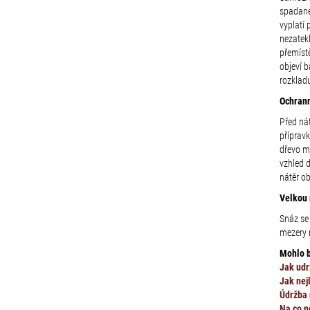
spadané 
vyplatí
nezatekl
přemístě
objeví 
rozklad
Ochrann
Před ná
přípravk
dřevo mů
vzhled d
nátěr ob
Velkou 
Snáz se 
mezery m
Mohlo b
Jak udr
Jak nej
Údržba 
Na co n