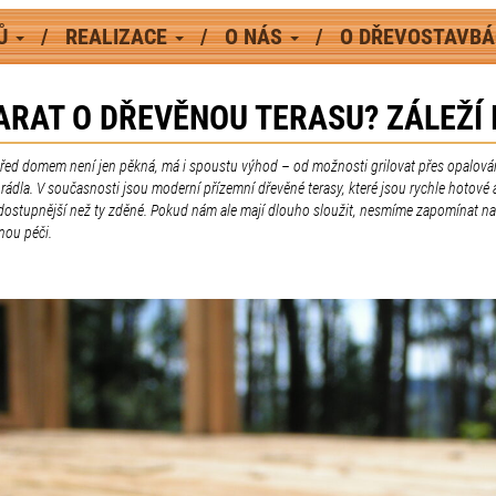
MŮ
REALIZACE
O NÁS
O DŘEVOSTAVB
ARAT O DŘEVĚNOU TERASU? ZÁLEŽÍ I
před domem není jen pěkná, má i spoustu výhod – od možnosti grilovat přes opalová
rádla. V současnosti jsou moderní přízemní dřevěné terasy, které jsou rychle hotové 
dostupnější než ty zděné. Pokud nám ale mají dlouho sloužit, nesmíme zapomínat n
nou péči.