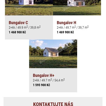
Bungalov C
Bungalov H
2
2
2
2
2+kk / 49.9 m
/ 39,8 m
2+kk / 49.7 m
/ 39,7 m
1 468 900 Kč
1 469 900 Kč
Bungalov H+
2
2
2+kk / 49.7 m
/ 54,4 m
1 595 900 Kč
KONTAKTUJTE NÁS