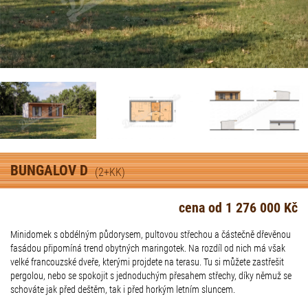
BUNGALOV D
(2+KK)
cena od 1 276 000 Kč
Minidomek s obdélným půdorysem, pultovou střechou a částečně dřevěnou
fasádou připomíná trend obytných maringotek. Na rozdíl od nich má však
velké francouzské dveře, kterými projdete na terasu. Tu si můžete zastřešit
pergolou, nebo se spokojit s jednoduchým přesahem střechy, díky němuž se
schováte jak před deštěm, tak i před horkým letním sluncem.