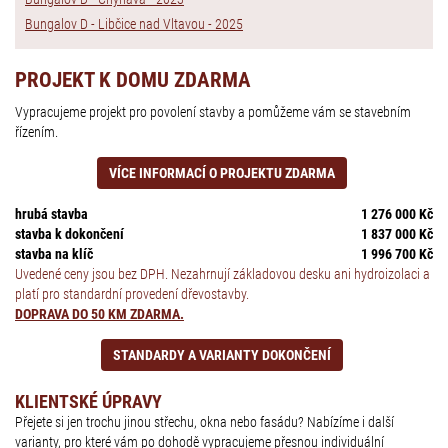
Bungalov D - Libčice nad Vltavou - 2025
PROJEKT K DOMU ZDARMA
Vypracujeme projekt pro povolení stavby a pomůžeme vám se stavebním
řízením.
VÍCE INFORMACÍ O PROJEKTU ZDARMA
hrubá stavba
1 276 000 Kč
stavba k dokončení
1 837 000 Kč
stavba na klíč
1 996 700 Kč
Uvedené ceny jsou bez DPH. Nezahrnují základovou desku ani hydroizolaci a
platí pro standardní provedení dřevostavby.
DOPRAVA DO 50 KM ZDARMA.
STANDARDY A VARIANTY DOKONČENÍ
KLIENTSKÉ ÚPRAVY
Přejete si jen trochu jinou střechu, okna nebo fasádu? Nabízíme i další
varianty, pro které vám po dohodě vypracujeme přesnou individuální