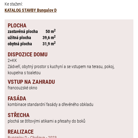
Ke stažení:
KATALOG STAVBY Bungalov D
PLOCHA
2
zastavěná plocha
50 m
2
užitná plocha
39,6 m
2
obytná plocha
31,9 m
DISPOZICE DOMU
2+KK
Zádveří, obytný prostor s kuchyní a se vstupem na terasu, pokoj,
koupelna s toaletou
VSTUP NA ZAHRADU
francouzské okno
FASÁDA
kombinace standardní fasády a dřevěného obkladu
STŘECHA
plochá se štítovými atikami a přesahy do boků
REALIZACE
Bungalov D - Chyňava - 2023