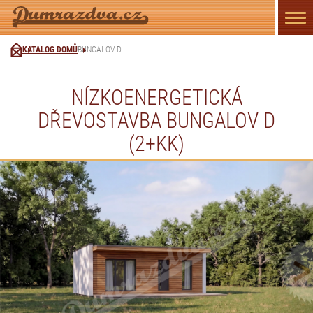
Přep
navi
KATALOG DOMŮ
BUNGALOV D
NÍZKOENERGETICKÁ
DŘEVOSTAVBA BUNGALOV D
(2+KK)