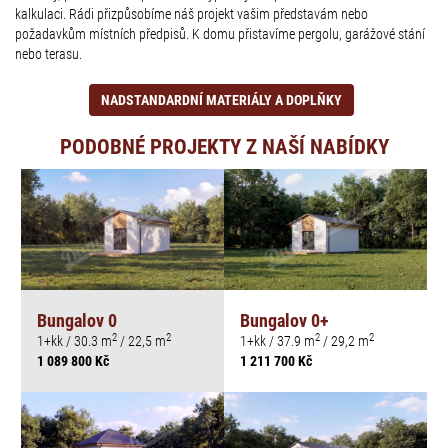
kalkulaci. Rádi přizpůsobíme náš projekt vašim představám nebo
požadavkům místních předpisů. K domu přistavíme pergolu, garážové stání
nebo terasu.
NADSTANDARDNÍ MATERIÁLY A DOPLŇKY
PODOBNÉ PROJEKTY Z NAŠÍ NABÍDKY
Bungalov 0
Bungalov 0+
2
2
2
2
1+kk / 30.3 m
/ 22,5 m
1+kk / 37.9 m
/ 29,2 m
1 089 800 Kč
1 211 700 Kč