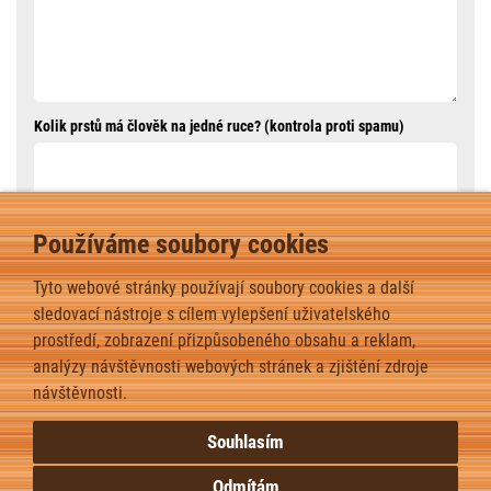
Kolik prstů má člověk na jedné ruce? (kontrola proti spamu)
Používáme soubory cookies
ODESLAT ZPRÁVU
Tyto webové stránky používají soubory cookies a další
sledovací nástroje s cílem vylepšení uživatelského
prostředí, zobrazení přizpůsobeného obsahu a reklam,
analýzy návštěvnosti webových stránek a zjištění zdroje
zpět
návštěvnosti.
Souhlasím
Odmítám