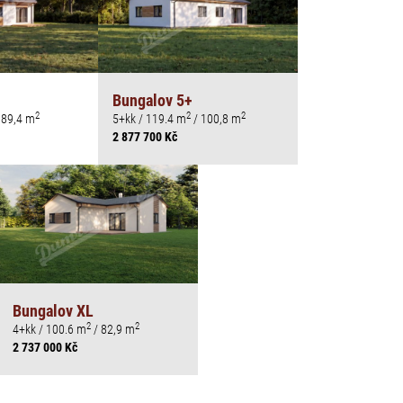
Bungalov 5+
2
2
2
 89,4 m
5+kk / 119.4 m
/ 100,8 m
2 877 700 Kč
Bungalov XL
2
2
4+kk / 100.6 m
/ 82,9 m
2 737 000 Kč