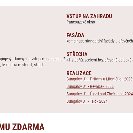
VSTUP NA ZAHRADU
francouzské okno
FASÁDA
kombinace standardní fasády a dřevěné
STŘECHA
 spojený s kuchyní a vstupem na terasu, 2
41 stupňů, sedlová bez přesahů do bok
, technická místnost, sklad
REALIZACE
Bungalov J1 - Píšťany u Litoměřic - 2023
Bungalov J1 - Řevnice - 2025
Bungalov J1 - Újezd nad Zbečnem - 2024
Bungalov J1 - Telč - 2024
OMU ZDARMA