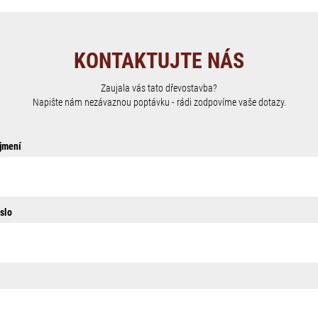
KONTAKTUJTE NÁS
Zaujala vás tato dřevostavba?
Napište nám nezávaznou poptávku - rádi zodpovíme vaše dotazy.
jmení
slo