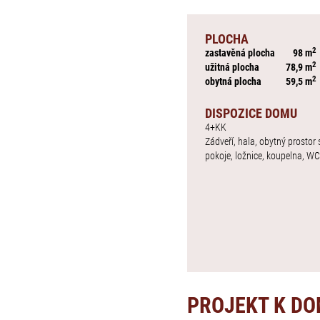
PLOCHA
2
zastavěná plocha
98 m
2
užitná plocha
78,9 m
2
obytná plocha
59,5 m
DISPOZICE DOMU
4+KK
Zádveří, hala, obytný prostor
pokoje, ložnice, koupelna, WC
PROJEKT K D