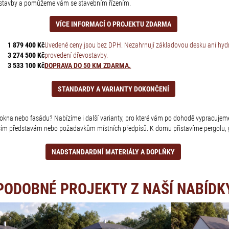
í stavby a pomůžeme vám se stavebním řízením.
VÍCE INFORMACÍ O PROJEKTU ZDARMA
1 879 400 Kč
Uvedené ceny jsou bez DPH. Nezahrnují základovou desku ani hydro
3 274 500 Kč
provedení dřevostavby.
3 533 100 Kč
DOPRAVA DO 50 KM ZDARMA.
STANDARDY A VARIANTY DOKONČENÍ
u, okna nebo fasádu? Nabízíme i další varianty, pro které vám po dohodě vypracujeme
šim představám nebo požadavkům místních předpisů. K domu přistavíme pergolu, g
NADSTANDARDNÍ MATERIÁLY A DOPLŇKY
PODOBNÉ PROJEKTY Z NAŠÍ NABÍDK