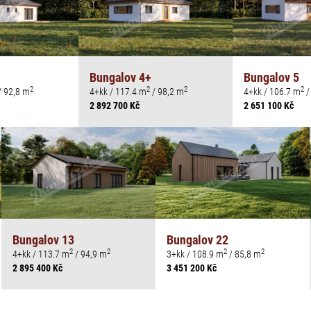
Bungalov 4+
Bungalov 5
2
2
2
2
/ 92,8 m
4+kk / 117.4 m
/ 98,2 m
4+kk / 106.7 m
/
2 892 700 Kč
2 651 100 Kč
Bungalov 13
Bungalov 22
2
2
2
2
4+kk / 113.7 m
/ 94,9 m
3+kk / 108.9 m
/ 85,8 m
2 895 400 Kč
3 451 200 Kč