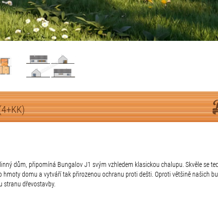
(4+KK)
rodinný dům, připomíná Bungalov J1 svým vzhledem klasickou chalupu. Skvěle se te
o hmoty domu a vytváří tak přirozenou ochranu proti dešti. Oproti většině našich 
ou stranu dřevostavby.