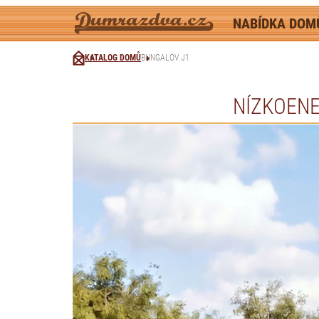
NABÍDKA DO
KATALOG DOMŮ
BUNGALOV J1
NÍZKOENE