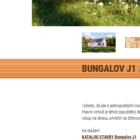
BUNGALOV J1
I přesto, že jde o jednopodlažní 
Hlavní vchod je lehce zapuštěný d
vstup na terasu umístili na štítov
Ke stažení:
KATALOG STAVBY Bungalov J1