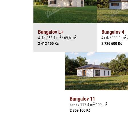
Bungalov L+
Bungalov 4
2
2
2
4+kk / 86.1 m
/ 69,6 m
4+kk / 111.1 m
2 412 100 Kč
2 726 600 Kč
Bungalov 11
2
2
4+kk / 117.4 m
/ 99 m
2 869 100 Kč