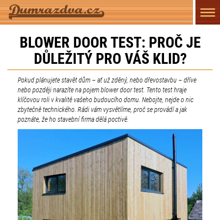
Přep
navi
BLOWER DOOR TEST: PROČ JE
DŮLEŽITÝ PRO VÁŠ KLID?
Pokud plánujete stavět dům – ať už zděný, nebo dřevostavbu – dříve
nebo později narazíte na pojem blower door test. Tento test hraje
klíčovou roli v kvalitě vašeho budoucího domu. Nebojte, nejde o nic
zbytečně technického. Rádi vám vysvětlíme, proč se provádí a jak
poznáte, že ho stavební firma dělá poctivě.