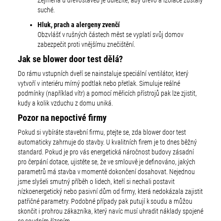
Zejména u dřevostaveb je důležité, aby dřevo a izolace zůstaly
suché.
Hluk, prach a alergeny zvenčí
Obzvlášť v rušných částech měst se vyplatí svůj domov
zabezpečit proti vnějšímu znečištění.
Jak se blower door test dělá?
Do rámu vstupních dveří se nainstaluje speciální ventilátor, který
vytvoří v interiéru mírný podtlak nebo přetlak. Simuluje reálné
podmínky (například vítr) a pomocí měřicích přístrojů pak lze zjistit,
kudy a kolik vzduchu z domu uniká.
Pozor na nepoctivé firmy
Pokud si vybíráte stavební firmu, ptejte se, zda blower door test
automaticky zahrnuje do stavby. U kvalitních firem je to dnes běžný
standard. Pokud je pro vás energetická náročnost budovy zásadní
pro čerpání dotace, ujistěte se, že ve smlouvě je definováno, jakých
parametrů má stavba v momentě dokončení dosahovat. Nejednou
jsme slyšeli smutný příběh o lidech, kteří si nechali postavit
nízkoenergetický nebo pasivní dům od firmy, která nedokázala zajistit
patřičné parametry. Podobné případy pak putují k soudu a můžou
skončit i prohrou zákazníka, který navíc musí uhradit náklady spojené