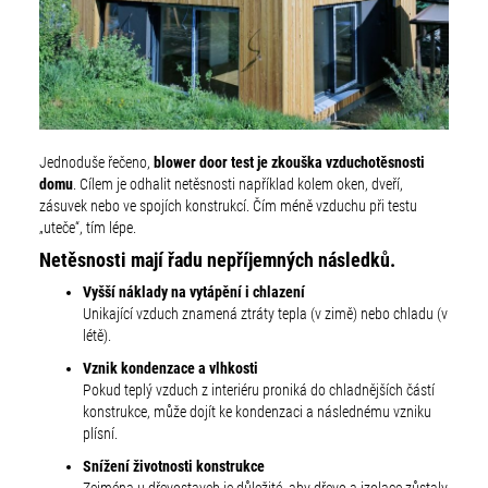
Jednoduše řečeno,
blower door test je zkouška vzduchotěsnosti
domu
. Cílem je odhalit netěsnosti například kolem oken, dveří,
zásuvek nebo ve spojích konstrukcí. Čím méně vzduchu při testu
„uteče“, tím lépe.
Netěsnosti mají řadu nepříjemných následků.
Vyšší náklady na vytápění i chlazení
Unikající vzduch znamená ztráty tepla (v zimě) nebo chladu (v
létě).
Vznik kondenzace a vlhkosti
Pokud teplý vzduch z interiéru proniká do chladnějších částí
konstrukce, může dojít ke kondenzaci a následnému vzniku
plísní.
Snížení životnosti konstrukce