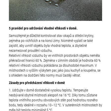
5 pravidel pro udržování vhodné vlhkosti v domě.
Samozřejmě je důležité kontrolovat stav okapů a střešní krytiny,
zejména po vichřicích a na konci zimy. Nicméně vyplatí se také
zajistit, aby uvnitř objektu byla vhodná teplota, a zbytečně
nezamezovat proudění vzduchu.
Relativní vlhkost vzduchu by ve vnitřních prostorách objektu neměla
překračovat hranici 60 %. Zejména v zimním období je hodnota 60 %
relativní vlhkosti vzduchu pokládána za dlouhodobé maximum. V
místnostech s vyšším výskytem par, jako jsou kuchyň a koupelna, se
s ohledem na dodržení této normy musí častěji větrat.
Zásady pro předcházení vlhkosti v domě
1. Udržujte v domě dostatečně vysokou teplotu. Temperujte
neobývané obytné místnosti alespoň na 16 °C. Díky tomu zůstane
teplota vnitřního povrchu obvodových stěn pod hodnotou rosného
bodu, tedy ideálně v rozsahu 10–12 °C. V suterénních místnostech by
měla být teplota minimálně 5 °C.