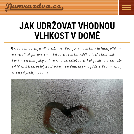
Přep
navi
JAK UDRŽOVAT VHODNOU
VLHKOST V DOMĚ
Bez ohledu na to, jestli je dům ze dřeva, z cihel nebo z betonu, vlhkost
mu škodí. Nejde jen o spodní vlhkost nebo zatékání střechou. Jak
dosáhnout toho, aby v domě nebylo příliš vlhko? Napsali jsme pro vás
pět hlavních pravidel, která vám pomohou nejen v péči o dřevostavbu,
ale i o jakýkoli jiný dům.