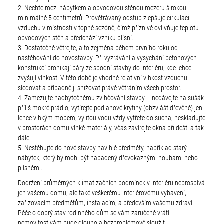
2. Nechte mezi nábytkem a obvodovou stěnou mezeru širokou
minimálně 5 centimetrů. Provětrávaný odstup zlepšuje cirkulaci
vzduchu v místnosti v topné sezóně, čímž příznivě ovlivňuje teplotu
obvodových stěn a předchází vzniku plísní.
3. Dostatečně větrejte, a to zejména během prvního roku od
nastěhování do novostavby. Při vyzrávání a vysychání betonových
konstrukcí pronikají páry ze spodní stavby do interiéru, kde lehce
zvyšují vlhkost. V této době je vhodné relativní vlhkost vzduchu
sledovat a případně ji snižovat právě větráním všech prostor.
4. Zamezujte nadbytečnému zvlhčování stavby – nedávejte na sušák
příliš mokré prádlo, vytírejte podlahové krytiny (obzvlášť dřevěné) jen
lehce vlhkým mopem, vylitou vodu vždy vytřete do sucha, neskladujte
v prostorách domu vlhké materiály, včas zavírejte okna při dešti a tak
dále.
5. Nestěhujte do nové stavby navlhlé předměty, například starý
nábytek, který by mohl být napadený dřevokaznými houbami nebo
plísněmi.
Dodržení průměrných klimatizačních podmínek v interiéru neprospívá
jen vašemu domu, ale také veškerému interiérovému vybavení,
zařizovacím předmětům, instalacím, a především vašemu zdraví.
Péče o dobrý stav rodinného dům se vám zaručeně vrátí –
nemovitost vám bude dlouho a bezproblémově sloužit.